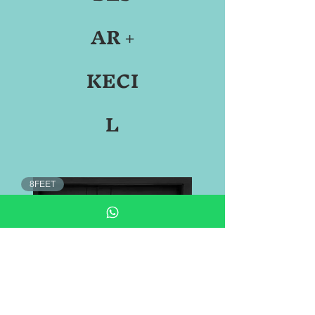
AR +
KECI
L
8FEET