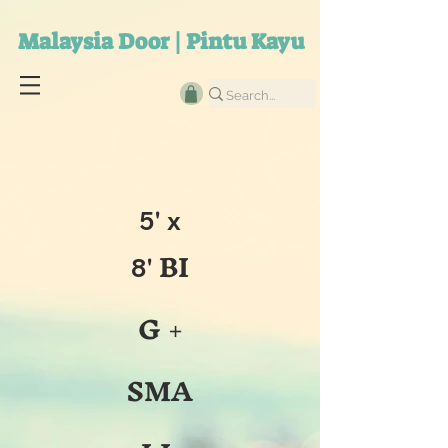
Malaysia Door | Pintu Kayu
5' x
BI
8'
G +
SMA