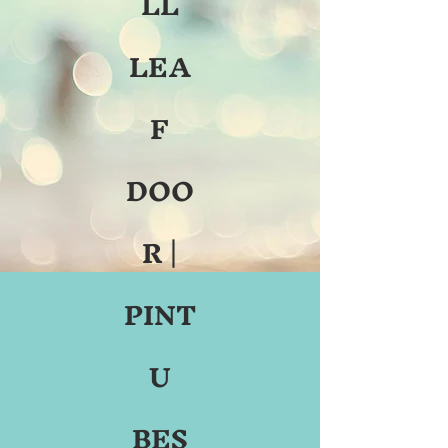
LL
LEA
F
DOO
R |
PINT
U
BES